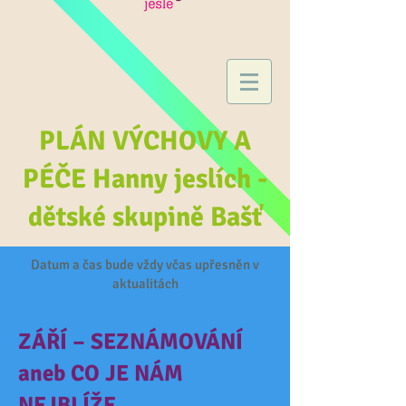
PLÁN VÝCHOVY A
PÉČE Hanny jeslích -
dětské skupině Bašť
Datum a čas bude vždy včas upřesněn v
aktualitách
ZÁŘÍ – SEZNÁMOVÁNÍ
aneb CO JE NÁM
NEJBLÍŽE