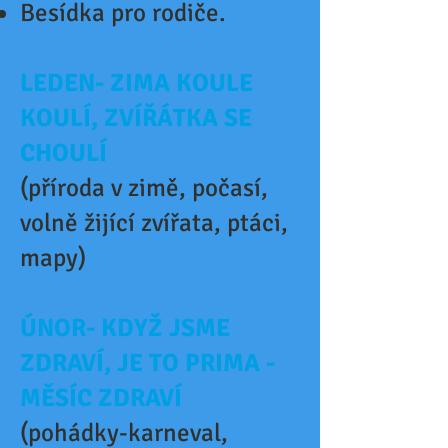
Besídka pro rodiče.
LEDEN- ZIMA KOULE
KOULÍ, ZVÍŘÁTKA SE
CHOULÍ
(příroda v zimě, počasí,
volně žijící zvířata, ptáci,
mapy)
ÚNOR- KDYŽ JSME
ZDRAVÍ, JE TO PRIMA -
MĚSÍC ZDRAVÍ
(pohádky-karneval,