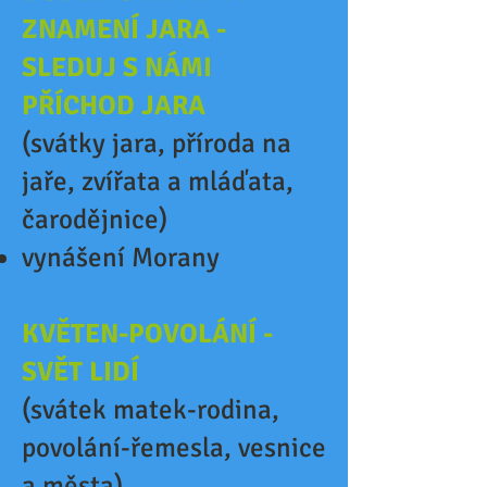
ZNAMENÍ JARA -
SLEDUJ S NÁMI
PŘÍCHOD JARA
(svátky jara, příroda na
jaře, zvířata a mláďata,
čarodějnice)
vynášení Morany
KVĚTEN-POVOLÁNÍ -
SVĚT LIDÍ
(svátek matek-rodina,
povolání-řemesla, vesnice
a města)