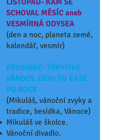
LISTOPAD- KAM SE
SCHOVAL MĚSÍC aneb
VESMÍRNÁ ODYSEA
(den a noc, planeta země,
kalendář, vesmír)
PROSINEC- TŘPYTIVÉ
VÁNOCE JSOU TU ZASE
PO ROCE
(Mikuláš, vánoční zvyky a
tradice, besídka, Vánoce)
Mikuláš ve školce.
Vánoční divadlo.