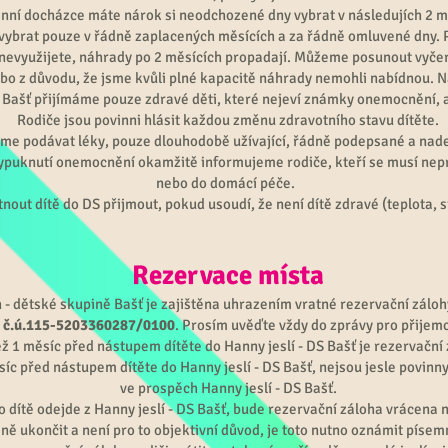
enní docházce máte nárok si neodchozené dny vybrat v následujích 2 mě
 vybrat pouze v řádně zaplacených měsících a za řádně omluvené dny.
 nevyužijete, náhrady po 2 měsících propadají. Můžeme posunout vyče
bo z důvodu, že jsme kvůli plné kapacitě náhrady nemohli nabídnou. 
 Bašť přijímáme pouze zdravé děti, které nejeví známky onemocnění, a
Rodiče jsou povinni hlásit každou změnu zdravotního stavu dítěte.
e podávat léky, pouze dlouhodobě užívající, řádně podepsané a nad
ypuknutí onemocnění okamžitě informujeme rodiče, kteří se musí nepro
nebo do domácí péče.
t dítě do DS přijmout, pokud usoudí, že není dítě zdravé (teplota, si
Rezervace místa
 - dětské skupině Bašť je zajištěna uhrazením vratné rezervační záloh
-
č.ú.115-5203360287/0100
. Prosím uvěďte vždy do zprávy pro přijemc
ž 1 měsíc před nástupem dítěte do Hanny jeslí - DS Bašť je rezervační 
c před nástupem dítěte do Hanny jeslí - DS Bašť, nejsou jesle povinny
ve prospěch Hanny jeslí - DS Bašť.
o dítě odejde z Hanny jeslí - DS Bašť, bude rezervační záloha vrácena 
 ukončit a není pro to objektivní důvod, je toto nutno oznámit píse