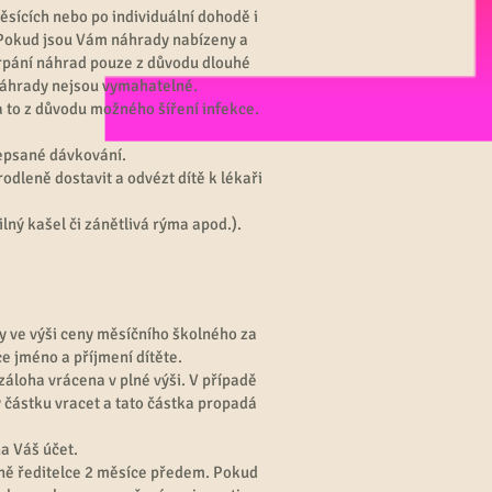
sících nebo po individuální dohodě i
Pokud jsou Vám náhrady nabízeny a
rpání náhrad pouze z důvodu dlouhé
Náhrady nejsou vymahatelné.
 to z důvodu možného šíření infekce.
epsané dávkování.
dleně dostavit a odvézt dítě k lékaři
lný kašel či zánětlivá rýma apod.).
y ve výši ceny měsíčního školného za
e jméno a příjmení dítěte.
záloha vrácena v plné výši. V případě
 částku vracet a tato částka propadá
na Váš účet.
mně ředitelce 2 měsíce předem. Pokud