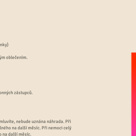
ínky)
ným oblečením.
onných zástupců.
omluvíte, nebude uznána náhrada. Při
ného na další měsíc. Při nemoci celý
 na další měsíc.