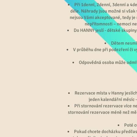
Při 1denní, 2denní, 3denní a 4d
déle. Náhrady jsou možné si však
nejsou Vámi akceptované, tedy je
nepřítomnosti – nemoci ne
Do HANNY jeslí - dětské skupiny
Dětem nesmím
V průběhu dne při podezření či v
Odpovědná osoba může odmítnou
Rezervace místa v Hanny jeslích
jeden kalendářní měsíc 
Při stornování rezervace více ne
stornování rezervace méně než měsí
Poté c
Pokud chcete docházku předčasně