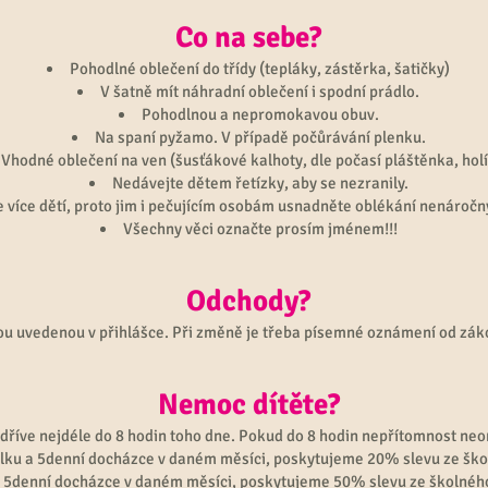
Co na sebe?
Pohodlné oblečení do třídy (tepláky, zástěrka, šatičky)
V šatně mít náhradní oblečení i spodní prádlo.
Pohodlnou a nepromokavou obuv.
Na spaní pyžamo. V případě počůrávání plenku.
Vhodné oblečení na ven (šusťákové kalhoty, dle počasí pláštěnka, hol
Nedávejte dětem řetízky, aby se nezranily.
je více dětí, proto jim i pečujícím osobám usnadněte oblékání nenároč
Všechny věci označte prosím jménem!!!
Odchody?
ou uvedenou v přihlášce. Při změně je třeba písemné oznámení od zák
Nemoc dítěte?
dříve nejdéle do 8 hodin toho dne. Pokud do 8 hodin nepřítomnost ne
lku a 5denní docházce v daném měsíci, poskytujeme 20% slevu ze škol
 5denní docházce v daném měsíci, poskytujeme 50% slevu ze školného