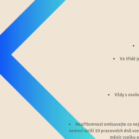
Ve třídě 
Vždy s osob
Nepřítomnost omlouvejte co nej
nemoci delší 10 pracovních dnů vce
měsíc vcelku a