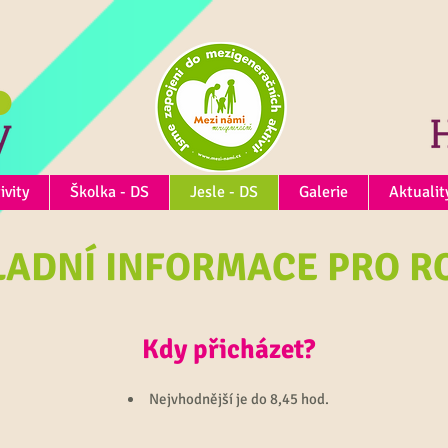
ivity
Školka - DS
Jesle - DS
Galerie
Aktualit
LADNÍ INFORMACE PRO R
Kdy přicházet?
Nejvhodnější je do 8,45 hod.