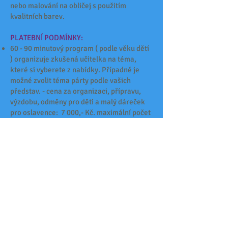
nebo malování na obličej s použitím
kvalitních barev.
PLATEBNÍ PODMÍNKY:
60 - 90 minutový program ( podle věku dětí
) organizuje zkušená učitelka na téma,
které si vyberete z nabídky. Případně je
možné zvolit téma párty podle vašich
představ. - cena za organizaci, přípravu,
výzdobu, odměny pro děti a malý dáreček
pro oslavence: 7 000,- Kč. maximální počet
dětí: 15
pronájem prostor 1 000,- Kč na hodinu
(minimálně 3 hodiny)
NA ZVÁŽENÍ:
pohoštění - individuální nacenění dle
představ zákazníka a množství - od 1 000,-
Kč. (ovoce, sladká pečená lízátka, zelenina,
mini pizzy) + pití
možnost zajištění i dortu - cena od 1 000,-