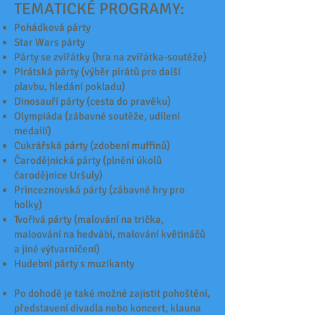
TEMATICKÉ PROGRAMY:
Pohádková párty
Star Wars párty
Párty se zvířátky (hra na zvířátka-soutěže)
Pirátská párty (výběr pirátů pro další
plavbu, hledání pokladu)
Dinosauří párty (cesta do pravěku)
Olympiáda (zábavné soutěže, udílení
medailí)
Cukrářská párty (zdobení muffinů)
Čarodějnická párty (plnění úkolů
čarodějnice Uršuly)
Princeznovská párty (zábavné hry pro
holky)
Tvořivá párty (malování na trička,
maloování na hedvábí, malování květináčů
a jiné výtvarničení)
Hudební párty s muzikanty
Po dohodě je také možné zajistit pohoštění,
představení divadla nebo koncert, klauna