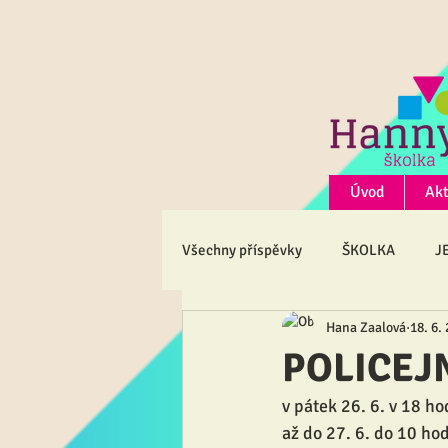
Úvod
Akt
Všechny příspěvky
ŠKOLKA
J
Hana Zaalová
18. 6.
POLICEJN
v pátek 26. 6. v 18 h
až do 27. 6. do 10 ho