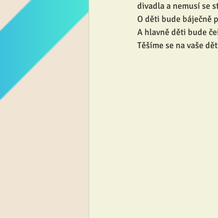
divadla a nemusí se st
O děti bude báječně p
A hlavně děti bude č
Těšíme se na vaše dět