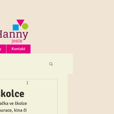
y
Kontakt
kolce
ačka ve školce 
urace, kina či 