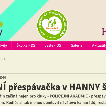
ivity
Školka - DS
Jesle - DS
Galerie
Aktualit
ESLE
 2020
Í přespávačka v HANNY š
odin začíná nejen pro kluky - POLICEJNÍ AKADMIE - přespáv
din. Rodiče si tak mohou domluvit návštěvu kamarádů, resta