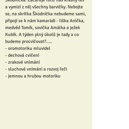
Škodníčka. Začaruje totiž náš krásný les 
a vymizí z něj všechny barvičky. Nebojte 
se, na skrítka Škodníčka nebudeme sami, 
připojí se k nám kamarádi - liška Anička, 
medvěd Tomík, sovička Amálka a ježek 
Kubík. A týden plný úkolů je tady a co 
budeme procvičovat?.....
- oromotoriku mluvidel
- dechová cvičení
- zrakové vnímání
- sluchové vnímání a rozvoj řeči
- jemnou a hrubou motoriku 