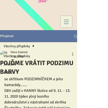
Příspěvek
Všechny příspěvky
Hana Zaalová
Všechny příspěvky
3. 11. 2020
POJĎME VRÁTIT PODZIMU
ŠKOLKA
BARVY
JESLE
se skřítkem PODZIMNÍČKEM a jeho 
kamarády.......
Děti zažijí v HANNY školce od 9. 11. - 13. 
11. 2020 týden plný lesního 
dobrodružství s nástrahami od skrítka 