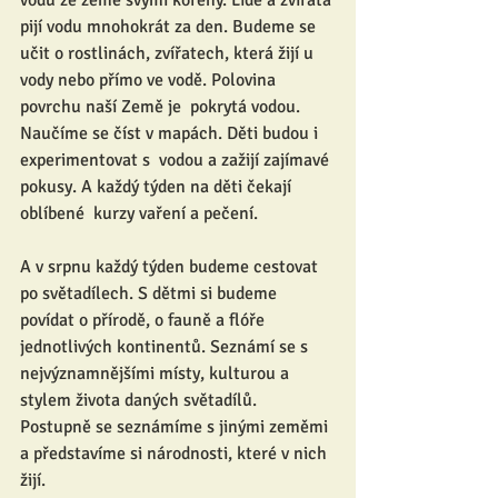
vodu ze země svými kořeny. Lidé a zvířata 
pijí vodu mnohokrát za den. Budeme se 
učit o rostlinách, zvířatech, která žijí u 
vody nebo přímo ve vodě. Polovina 
povrchu naší Země je  pokrytá vodou. 
Naučíme se číst v mapách. Děti budou i 
experimentovat s  vodou a zažijí zajímavé 
pokusy. A každý týden na děti čekají 
oblíbené  kurzy vaření a pečení.
A v srpnu každý týden budeme cestovat 
po světadílech. S dětmi si budeme 
povídat o přírodě, o fauně a flóře  
jednotlivých kontinentů. Seznámí se s 
nejvýznamnějšími místy, kulturou a  
stylem života daných světadílů. 
Postupně se seznámíme s jinými zeměmi 
a představíme si národnosti, které v nich 
žijí.