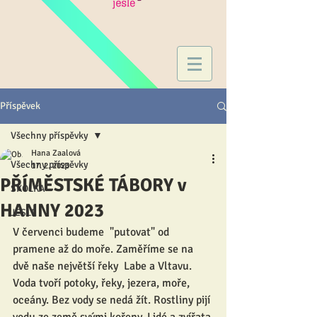
Příspěvek
Všechny příspěvky
Hana Zaalová
Všechny příspěvky
17. 2. 2023
PŘÍMĚSTSKÉ TÁBORY v
ŠKOLKA
HANNY 2023
JESLE
V červenci budeme  "putovat" od 
pramene až do moře. Zaměříme se na 
dvě naše největší řeky  Labe a Vltavu. 
Voda tvoří potoky, řeky, jezera, moře, 
oceány. Bez vody se nedá žít. Rostliny pijí 