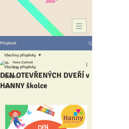
Příspěvek
Všechny příspěvky
Hana Zaalová
Všechny příspěvky
9. 2.
DEN OTEVŘENÝCH DVEŘÍ v
ŠKOLKA
HANNY školce
JESLE