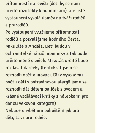
přítomností na jevišti (děti by se nám 
určitě rozutekly k maminkám), ale jistě 
vystoupení vyvolá úsměv na tváři rodičů 
a prarodičů. 
Po vystoupení využijeme přítomnosti 
rodičů a pozvali jsme hodného Čerta, 
Mikuláše a Anděla. Děti budou v 
ochranitelké náruči maminky a tak bude 
určitě méně slziček. Mikuláš určitě bude 
rozdávat dárečky (tentokrát jsem se 
rozhodli opět o inovaci. Díky vysokému 
počtu dětí s potravinovou alergií jsme se 
rozhodli dát dětem balíček s ovocem a 
krásné vzdělávací knížky s nálepkami pro 
danou věkovou kategorii)
Nebude chybět ani pohoštění jak pro 
děti, tak i pro rodiče.