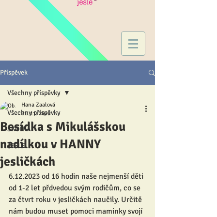
Příspěvek
Všechny příspěvky
Hana Zaalová
Všechny příspěvky
21. 11. 2023
Besídka s Mikulášskou
ŠKOLKA
nadílkou v HANNY
JESLE
jesličkách
6.12.2023 od 16 hodin naše nejmenší děti 
od 1-2 let přdvedou svým rodičům, co se 
za čtvrt roku v jesličkách naučily. Určitě 
nám budou muset pomoci maminky svojí 