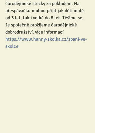
čarodějnické stezky za pokladem. Na 
přespávačku mohou přijít jak děti malé 
od 3 let, tak i velké do 8 let. Těšíme se, 
že společně prožijeme čarodějnické 
dobrodružství. více informací 
https://www.hanny-skolka.cz/spani-ve-
skolce