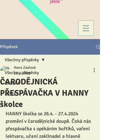
Příspěvek
Všechny příspěvky
Hana Zaalová
Všechny příspěvky
23. 4. 2024
ČARODĚJNICKÁ
ŠKOLKA
PŘESPÁVAČKA V HANNY
JESLE
školce
HANNY školka se 26.4. - 27.4.2024 
promění v čarodějnické doupě. Čeká nás 
přespávačka s opékáním buřtíků, vaření 
lektvaru, učení zaklínadel a hlavně 